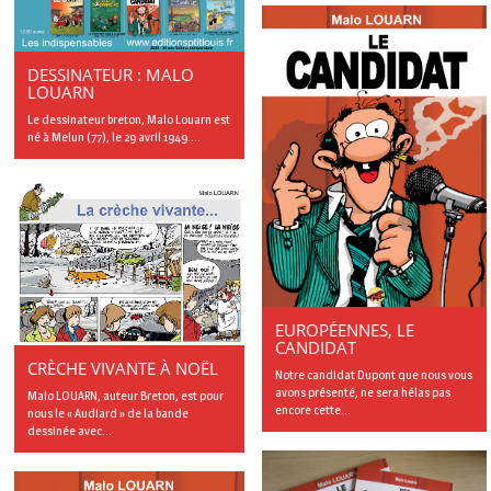
DESSINATEUR : MALO
LOUARN
Le dessinateur breton, Malo Louarn est
né à Melun (77), le 29 avril 1949....
EUROPÉENNES, LE
CANDIDAT
CRÈCHE VIVANTE À NOËL
Notre candidat Dupont que nous vous
avons présenté, ne sera hélas pas
Malo LOUARN, auteur Breton, est pour
encore cette...
nous le « Audiard » de la bande
dessinée avec...