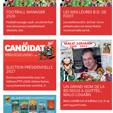
FOOTBALL MANAGER
LES MEILLEURES B.D. DE
2026
FOOT
Football manager 2026 : un club de foot
Les meilleures B.D. de foot. On ne
avec des joueurs complètement
présente plus cet auteur breton
déjantés, des...
incontournable qu’est...
ELECTION PRÉSIDENTIELLE
2027
Election présidentielle 2027, les
éditions P’TIT LOUIS, éditeur breton,
vous présentent leur candidat. Il...
UN GRAND NOM DE LA
BD NOUS A QUITTÉS…
MALO LOUARN
Malo LOUARN est né à Melun (77), le 29
avril 1949 et il nous...