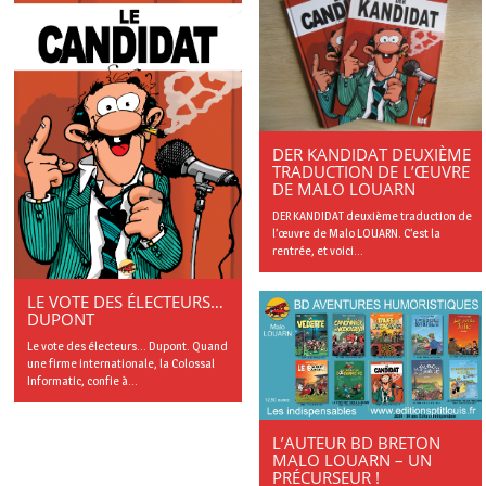
DER KANDIDAT DEUXIÈME
TRADUCTION DE L’ŒUVRE
DE MALO LOUARN
DER KANDIDAT deuxième traduction de
l’œuvre de Malo LOUARN. C’est la
rentrée, et voici...
LE VOTE DES ÉLECTEURS…
DUPONT
Le vote des électeurs… Dupont. Quand
une firme internationale, la Colossal
Informatic, confie à...
L’AUTEUR BD BRETON
MALO LOUARN – UN
PRÉCURSEUR !