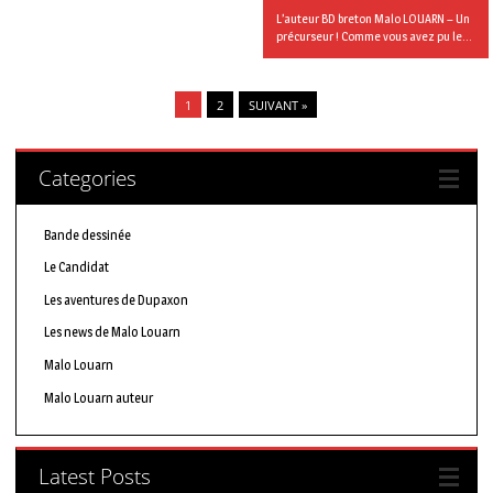
L’auteur BD breton Malo LOUARN – Un
précurseur ! Comme vous avez pu le...
1
2
SUIVANT »
Categories
Bande dessinée
Le Candidat
Les aventures de Dupaxon
Les news de Malo Louarn
Malo Louarn
Malo Louarn auteur
Latest Posts