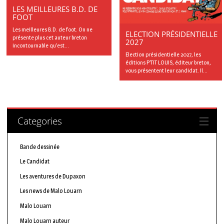
LES MEILLEURES B.D. DE
FOOT
Les meilleures B.D. de foot. On ne
ELECTION PRÉSIDENTIELLE
présente plus cet auteur breton
2027
incontournable qu’est...
Election présidentielle 2027, les
éditions P’TIT LOUIS, éditeur breton,
vous présentent leur candidat. Il...
Categories
Bande dessinée
Le Candidat
Les aventures de Dupaxon
Les news de Malo Louarn
Malo Louarn
Malo Louarn auteur