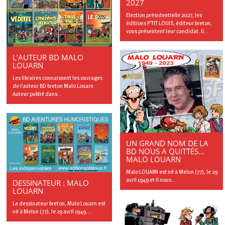
2027
Election présidentielle 2027, les
éditions P’TIT LOUIS, éditeur breton,
vous présentent leur candidat. Il...
L’AUTEUR BD MALO
LOUARN
Les libraires connaissent les ouvrages
de l’auteur BD breton Malo Louarn.
Auteur publié dans...
UN GRAND NOM DE LA
BD NOUS A QUITTÉS…
MALO LOUARN
Malo LOUARN est né à Melun (77), le 29
avril 1949 et il nous...
DESSINATEUR : MALO
LOUARN
Le dessinateur breton, Malo Louarn est
né à Melun (77), le 29 avril 1949....