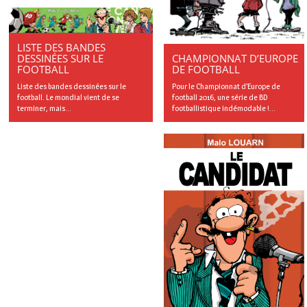
LISTE DES BANDES
CHAMPIONNAT D’EUROPE
DESSINÉES SUR LE
DE FOOTBALL
FOOTBALL
Pour le Championnat d’Europe de
Liste des bandes dessinées sur le
football 2016, une série de BD
football. Le mondial vient de se
footballistique indémodable !...
terminer, mais...