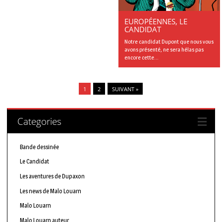
EUROPÉENNES, LE
CANDIDAT
Notre candidat Dupont que nous vous
avons présenté, ne sera hélas pas
encore cette...
1
2
SUIVANT »
Categories
Bande dessinée
Le Candidat
Les aventures de Dupaxon
Les news de Malo Louarn
Malo Louarn
Malo Louarn auteur