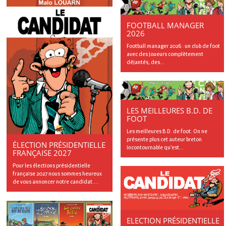
FOOTBALL MANAGER
2026
Football manager 2026 : un club de foot
avec des joueurs complètement
déjantés, des...
LES MEILLEURES B.D. DE
FOOT
Les meilleures B.D. de foot. On ne
présente plus cet auteur breton
ÉLECTION PRÉSIDENTIELLE
incontournable qu’est...
FRANÇAISE 2027
Pour les élections présidentielle
française 2027 nous sommes heureux
de vous annoncer notre candidat....
ELECTION PRÉSIDENTIELLE