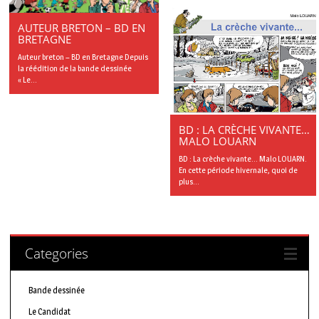
AUTEUR BRETON – BD EN
BRETAGNE
Auteur breton – BD en Bretagne Depuis
la réédition de la bande dessinée
« Le...
BD : LA CRÈCHE VIVANTE…
MALO LOUARN
BD : La crèche vivante… Malo LOUARN.
En cette période hivernale, quoi de
plus...
Categories
Bande dessinée
Le Candidat