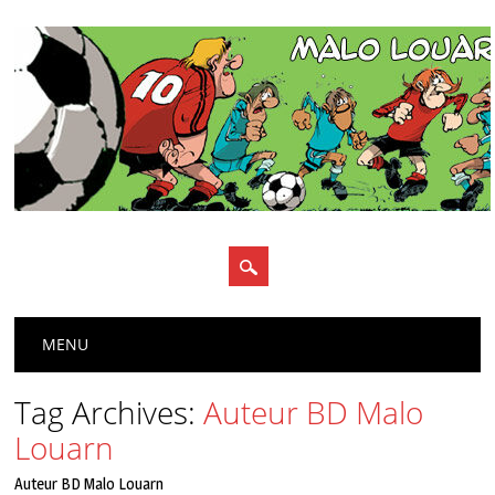
Main menu
Skip
MENU
to
content
Tag Archives:
Auteur BD Malo
Louarn
Auteur BD Malo Louarn