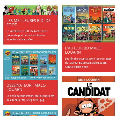
LES MEILLEURES B.D. DE
FOOT
Les meilleures B.D. de foot. On ne
présente plus cet auteur breton
incontournable qu’est...
L’AUTEUR BD MALO
LOUARN
Les libraires connaissent les ouvrages
de l’auteur BD breton Malo Louarn.
Auteur publié dans...
DESSINATEUR : MALO
LOUARN
Le dessinateur breton, Malo Louarn est
né à Melun (77), le 29 avril 1949....