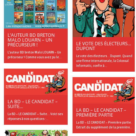
L’AUTEUR BD BRETON
MALO LOUARN – UN
LE VOTE DES ÉLECTEURS…
PRÉCURSEUR !
DUPONT
L’auteur BD breton Malo LOUARN – Un
Le vote des électeurs… Dupont. Quand
précurseur ! Comme vous avez pu le...
une firme internationale, la Colossal
Informatic, confie à...
LA BD – LE CANDIDAT –
SUITE…
LA BD – LE CANDIDAT –
PREMIÈRE PARTIE
La BD – LE CANDIDAT – Suite… Voici ses
réponses à nos questions :...
La BD – LE CANDIDAT – Première partie.
Extrait du supplément de la première...