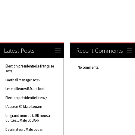
Latest Posts
Recent Comments
Élection présidentielle française
No comments.
2027
Football manager 2026
Les meilleures B.D. de foot
Election présidentielle 2027
L'auteur BD Malo Louarn
Un grand nom de la BD nous a
quittés… Malo LOUARN
Dessinateur : Malo Louarn