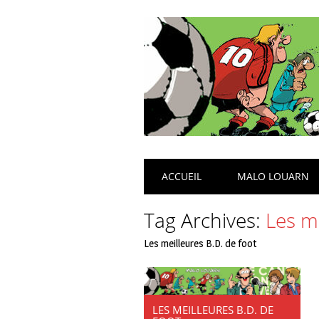
Main menu
Skip
ACCUEIL
MALO LOUARN
to
content
Tag Archives:
Les me
Les meilleures B.D. de foot
LES MEILLEURES B.D. DE