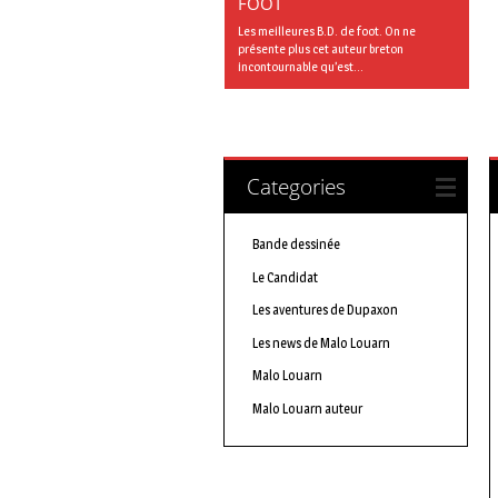
FOOT
Les meilleures B.D. de foot. On ne
présente plus cet auteur breton
incontournable qu’est...
Categories
Bande dessinée
Le Candidat
Les aventures de Dupaxon
Les news de Malo Louarn
Malo Louarn
Malo Louarn auteur