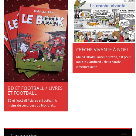
CRÈCHE VIVANTE À NOËL
Malo LOUARN, auteur Breton, est pour
nous le « Audiard » de la bande
dessinée avec...
BD ET FOOTBALL / LIVRES
ET FOOTBALL
BD et football / Livres et football. A
moins de cent jours du Mondial...
Categories