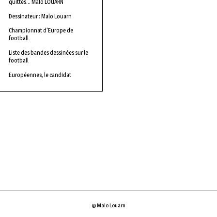
quittés… Malo LOUARN
Dessinateur : Malo Louarn
Championnat d'Europe de
football
Liste des bandes dessinées sur le
football
Européennes, le candidat
© Malo Louarn