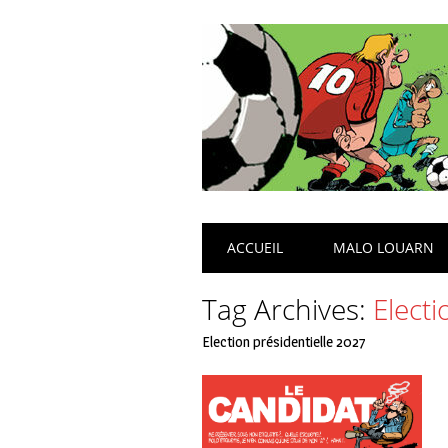
Main menu
Skip
ACCUEIL
MALO LOUARN
to
content
Tag Archives:
Electi
Election présidentielle 2027