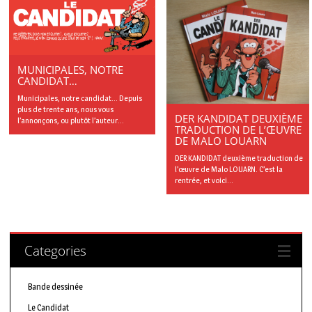
MUNICIPALES, NOTRE
CANDIDAT…
Municipales, notre candidat… Depuis
plus de trente ans, nous vous
DER KANDIDAT DEUXIÈME
l’annonçons, ou plutôt l’auteur...
TRADUCTION DE L’ŒUVRE
DE MALO LOUARN
DER KANDIDAT deuxième traduction de
l’œuvre de Malo LOUARN. C’est la
rentrée, et voici...
Categories
Bande dessinée
Le Candidat