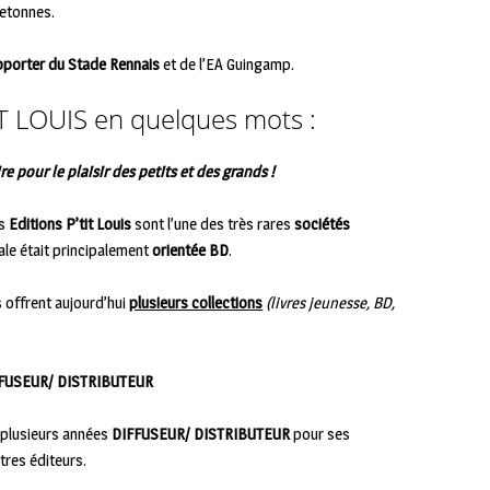
retonnes.
porter du Stade Rennais
et de l’EA Guingamp.
IT LOUIS en quelques mots :
re pour le plaisir des petits et des grands !
es
Editions P’tit Louis
sont l’une des très rares
sociétés
iale était principalement
orientée BD
.
s offrent aujourd’hui
plusieurs collections
(livres jeunesse, BD,
FUSEUR/ DISTRIBUTEUR
 plusieurs années
DIFFUSEUR/ DISTRIBUTEUR
pour ses
tres éditeurs.