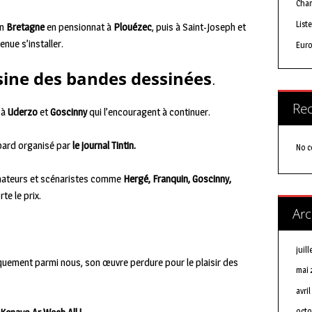
Cham
List
en
Bretagne
en pensionnat à
Plouézec
, puis à Saint-Joseph et
enue s’installer.
Euro
ssine des bandes dessinées
.
Re
e à
Uderzo
et
Goscinny
qui l’encouragent à continuer.
mbard organisé par
le journal Tintin.
No 
inateurs et scénaristes comme
Hergé, Franquin, Goscinny,
rte le prix.
Arc
juill
iquement parmi nous, son œuvre perdure pour le plaisir des
mai 
avri
octo