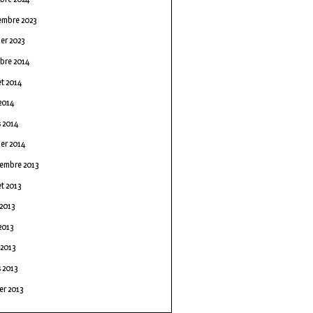
embre 2023
ier 2023
bre 2014
et 2014
2014
 2014
ier 2014
embre 2013
et 2013
 2013
2013
l 2013
 2013
ier 2013