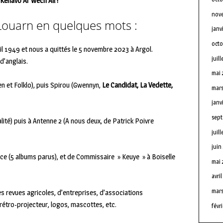
Kenavo Ar Wech All !
nov
Louarn en quelques mots :
janv
octo
ril 1949 et nous a quittés le 5 novembre 2023 à Argol.
juill
 d’anglais.
mai 
n et Folklo), puis Spirou (Gwennyn,
Le Candidat, La Vedette,
mars
janv
sept
lité) puis à Antenne 2 (A nous deux, de Patrick Poivre
juill
juin
ce (5 albums parus), et de Commissaire » Keuye » à Boiselle
mai 
avri
mars
revues agricoles, d’entreprises, d’associations
 rétro-projecteur, logos, mascottes, etc.
févr