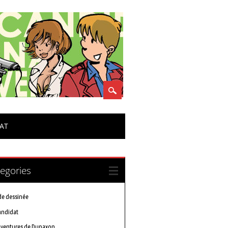
DAT
egories
e dessinée
andidat
aventures de Dupaxon