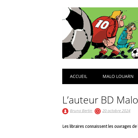
Main menu
Skip
ACCUEIL
MALO LOUARN
to
content
L’auteur BD Mal
Bruno Bertin
20 octobre 2024
Les libraires connaissent les ouvrages de l