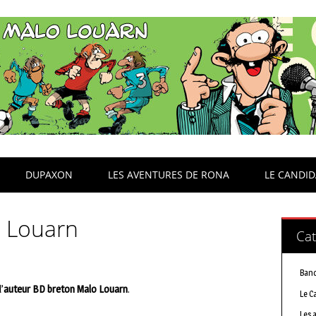
DUPAXON
LES AVENTURES DE RONA
LE CANDI
o Louarn
Cat
Band
’
auteur BD breton Malo Louarn
.
Le C
Les 