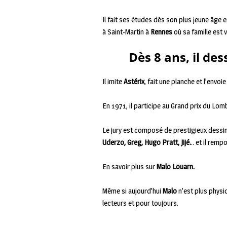
Il fait ses études dès son plus jeune âge 
à Saint-Martin à
Rennes
où sa famille est v
Dès 8 ans, il de
Il imite
Astérix
, fait une planche et l’envoi
En 1971, il participe au Grand prix du Lo
Le jury est composé de prestigieux dess
Uderzo, Greg, Hugo Pratt, Jijé.
.. et il rempo
En savoir plus sur
Malo Louarn.
Même si aujourd’hui
Malo
n’est plus phys
lecteurs et pour toujours.