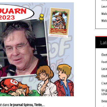
Les 
Mal
Malo
Lat
Élec
Foot
Les 
Elec
L'au
Un g
LOU
Dess
ié dans
le journal Spirou, Tintin
,…