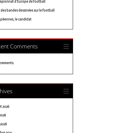
pionnat d'Europe de football
e des bandes dessinées sur le football
péennes, le candidat
cent Comments
comments.
hives
et 2026
2026
l 2026
bre 2024