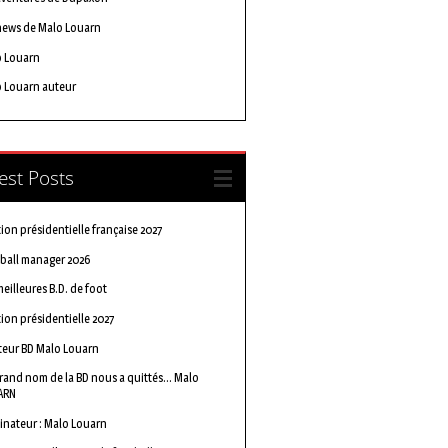
news de Malo Louarn
o Louarn
 Louarn auteur
est Posts
tion présidentielle française 2027
ball manager 2026
meilleures B.D. de foot
tion présidentielle 2027
teur BD Malo Louarn
rand nom de la BD nous a quittés… Malo
ARN
inateur : Malo Louarn