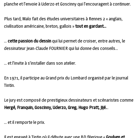
planche et l’envoie à Uderzo et Goscinny qui l’encouragent à continuer.
Plus tard, Malo fait des études universitaires à Rennes 2 « anglais,
civilisation américaine, breton, gallois »
tout en gardant…
…
cette passion du dessin
qui lui permet de croiser, entre autres, le
dessinateur Jean-Claude FOURNIER qui lui donne des conseils…
… et l’invite à s’installer dans son atelier.
En 1971, il participe au Grand prix du Lombard organisé par le journal
Tintin.
Le jury est composé de prestigieux dessinateurs et scénaristes comme
Hergé, Franquin, Goscinny, Uderzo, Greg, Hugo Pratt, Jijé.
..
… et il remporte le prix.
Il est engagé à Tintin où il débute avec une BD féerique «
Goulven et