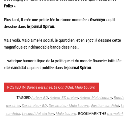
Folko
».
Plus tard, Il crée une petite fée bretonne nommée «
Gwennyn
» qu’il
dessine dans
le journal Spirou
.
Mais voilà, Malo aime le social, le quotidien, et en 1977, il dessine cette
magnifique et indémodable bande dessinée…
… satirique humoristique de la politique et du monde financier intitulée
«
Le candidat
» qui est publiée dans
le journal Spirou
.
POSTED IN
Bande dessinée
,
Le Candidat
,
Malo Louarn
TAGGED
Auteur BD
,
Auteur BD breton
,
Auteur Malo Louarn
,
Bande
dessinée
,
Dessinateur BD
,
Dessinateur Malo Louarn
,
Election candidat
,
Le
candidat
,
Le candidat élection
,
Malo Louarn
. BOOKMARK THE
permalink
.