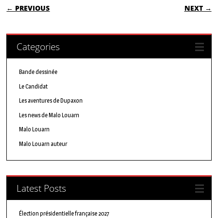
POST NAVIGATION
← PREVIOUS
NEXT →
Categories
Bande dessinée
Le Candidat
Les aventures de Dupaxon
Les news de Malo Louarn
Malo Louarn
Malo Louarn auteur
Latest Posts
Élection présidentielle française 2027