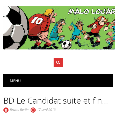
Main menu
Skip
MENU
to
content
BD Le Candidat suite et fin…
Bruno Bertin
17 avril 2013