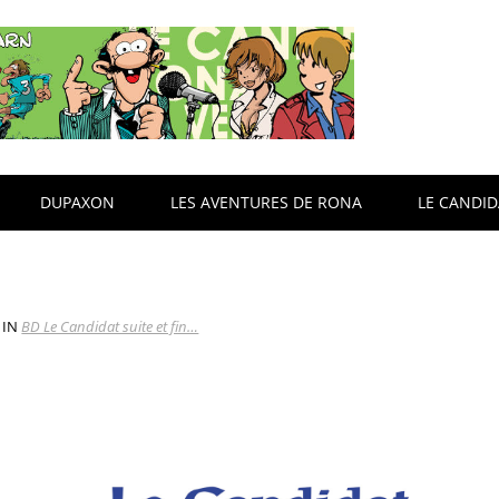
DUPAXON
LES AVENTURES DE RONA
LE CANDI
IN
BD Le Candidat suite et fin…