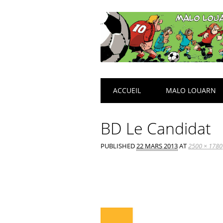
Main menu
Skip
ACCUEIL
MALO LOUARN
to
content
BD Le Candidat
PUBLISHED
22 MARS 2013
AT
2500 × 1780